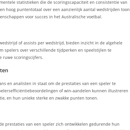
ntele statistieken die de scoringscapaciteit en consistentie van
en hoog puntentotaal over een aanzienlijk aantal wedstrijden toon
enschappen voor succes in het Australische voetbal.
dstrijd of assists per wedstrijd, bieden inzicht in de algehele
m spelers over verschillende tijdperken en speelstijlen te
e ruwe scoringscijfers.
oten
fans en analisten in staat om de prestaties van een speler te
pelersefficiëntiebeoordelingen of win-aandelen kunnen illustreren
tie, en hun unieke sterke en zwakke punten tonen.
e de prestaties van een speler zich ontwikkelen gedurende hun