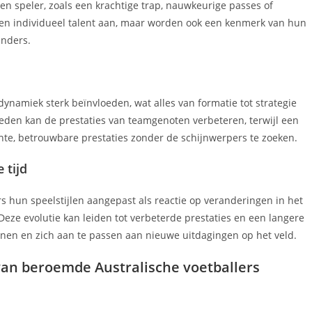
n speler, zoals een krachtige trap, nauwkeurige passes of
leen individueel talent aan, maar worden ook een kenmerk van hun
anders.
ynamiek sterk beïnvloeden, wat alles van formatie tot strategie
eden kan de prestaties van teamgenoten verbeteren, terwijl een
nte, betrouwbare prestaties zonder de schijnwerpers te zoeken.
 tijd
rs hun speelstijlen aangepast als reactie op veranderingen in het
 Deze evolutie kan leiden tot verbeterde prestaties en een langere
fijnen en zich aan te passen aan nieuwe uitdagingen op het veld.
van beroemde Australische voetballers