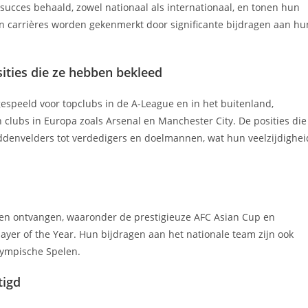
ucces behaald, zowel nationaal als internationaal, en tonen hun
un carrières worden gekenmerkt door significante bijdragen aan hu
ties die ze hebben bekleed
speeld voor topclubs in de A-League en in het buitenland,
clubs in Europa zoals Arsenal en Manchester City. De posities die
ddenvelders tot verdedigers en doelmannen, wat hun veelzijdighei
gen ontvangen, waaronder de prestigieuze AFC Asian Cup en
Player of the Year. Hun bijdragen aan het nationale team zijn ook
lympische Spelen.
tigd