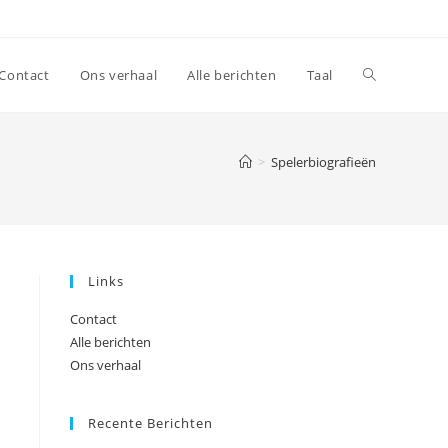
Toggle
Contact
Ons verhaal
Alle berichten
Taal
website
>
Spelerbiografieën
search
Links
Contact
Alle berichten
Ons verhaal
Recente Berichten