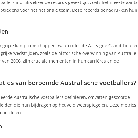
ballers indrukwekkende records gevestigd, zoals het meeste aanta
 optredens voor het nationale team. Deze records benadrukken hun
den
angrijke kampioenschappen, waaronder de A-League Grand Final e
grijke wedstrijden, zoals de historische overwinning van Australië
 van 2006, zijn cruciale momenten in hun carrières en de
taties van beroemde Australische voetballers?
meerde Australische voetballers definiëren, omvatten gescoorde
elden die hun bijdragen op het veld weerspiegelen. Deze metrics
beoordelen.
n