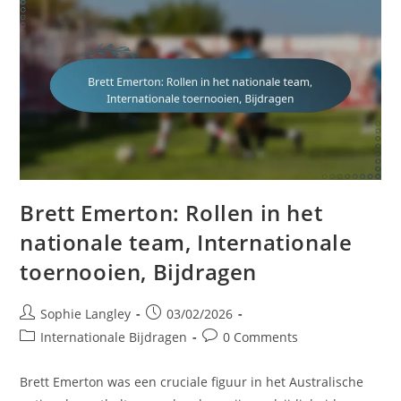
Brett Emerton: Rollen in het
nationale team, Internationale
toernooien, Bijdragen
Post
Post
Sophie Langley
03/02/2026
author:
published:
Post
Post
Internationale Bijdragen
0 Comments
category:
comments:
Brett Emerton was een cruciale figuur in het Australische