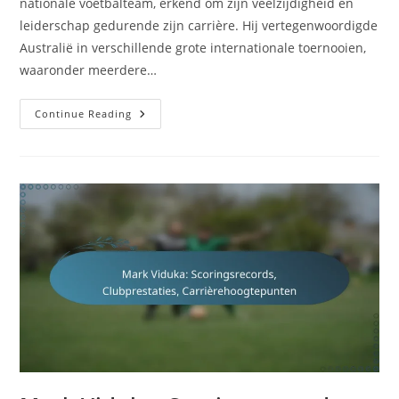
nationale voetbalteam, erkend om zijn veelzijdigheid en
leiderschap gedurende zijn carrière. Hij vertegenwoordigde
Australië in verschillende grote internationale toernooien,
waaronder meerdere…
Brett
Continue Reading
Emerton:
Rollen
In
Het
Nationale
Team,
Internationale
Toernooien,
Bijdragen