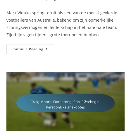
category:
comments:
Mark Viduka springt eruit als een van de meest gevierde
voetballers van Australië, bekend om zijn opmerkelijke
scoringsvermogen en leiderschap in het nationale team.
Zijn bijdragen tijdens grote toernooien hebben…
Mark
Continue Reading
Viduka:
Hoogtepunten
Van
Het
Nationale
Team,
Scorerecords,
Internationale
Erfenis