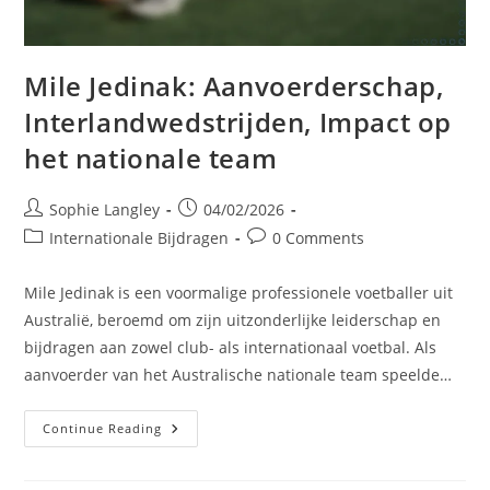
Mile Jedinak: Aanvoerderschap,
Interlandwedstrijden, Impact op
het nationale team
Post
Post
Sophie Langley
04/02/2026
author:
published:
Post
Post
Internationale Bijdragen
0 Comments
category:
comments:
Mile Jedinak is een voormalige professionele voetballer uit
Australië, beroemd om zijn uitzonderlijke leiderschap en
bijdragen aan zowel club- als internationaal voetbal. Als
aanvoerder van het Australische nationale team speelde…
Mile
Continue Reading
Jedinak:
Aanvoerderschap,
Interlandwedstrijden,
Impact