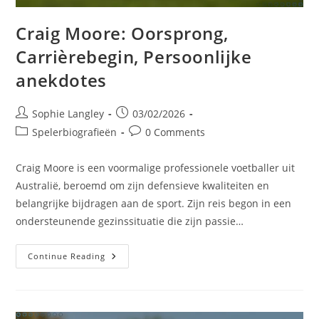
Craig Moore: Oorsprong,
Carrièrebegin, Persoonlijke
anekdotes
Post
Post
Sophie Langley
03/02/2026
author:
published:
Post
Post
Spelerbiografieën
0 Comments
category:
comments:
Craig Moore is een voormalige professionele voetballer uit
Australië, beroemd om zijn defensieve kwaliteiten en
belangrijke bijdragen aan de sport. Zijn reis begon in een
ondersteunende gezinssituatie die zijn passie…
Craig
Continue Reading
Moore:
Oorsprong,
Carrièrebegin,
Persoonlijke
Anekdotes