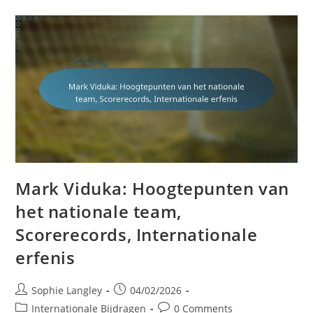
Op
Het
Nationale
Team
Mark Viduka: Hoogtepunten van
het nationale team,
Scorerecords, Internationale
erfenis
Post
Post
Sophie Langley
04/02/2026
author:
published:
Post
Post
Internationale Bijdragen
0 Comments