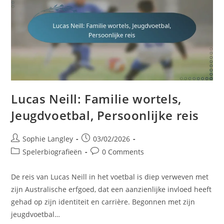
Lucas Neill: Familie wortels,
Jeugdvoetbal, Persoonlijke reis
Post
Post
Sophie Langley
03/02/2026
author:
published:
Post
Post
Spelerbiografieën
0 Comments
category:
comments:
De reis van Lucas Neill in het voetbal is diep verweven met
zijn Australische erfgoed, dat een aanzienlijke invloed heeft
gehad op zijn identiteit en carrière. Begonnen met zijn
jeugdvoetbal…