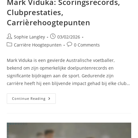
Mark Viduka: Scoringsrecords,
Clubprestaties,
Carrièrehoogtepunten
Post
Post
Sophie Langley
03/02/2026
author:
published:
Post
Post
Carrière Hoogtepunten
0 Comments
category:
comments:
Mark Viduka is een gevierde Australische voetballer,
bekend om zijn opmerkelijke doelpuntenrecords en
significante bijdragen aan de sport. Gedurende zijn
carrière heeft hij een blijvende impact gehad bij elke club…
Mark
Continue Reading
Viduka:
Scoringsrecords,
Clubprestaties,
Carrièrehoogtepunten