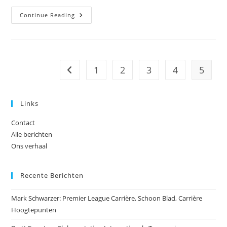
Lucas
Continue Reading
Neill:
Familie
Wortels,
Jeugdvoetbal,
Persoonlijke
Reis
1
2
3
4
5
Go to the previous page
Links
Contact
Alle berichten
Ons verhaal
Recente Berichten
Mark Schwarzer: Premier League Carrière, Schoon Blad, Carrière
Hoogtepunten