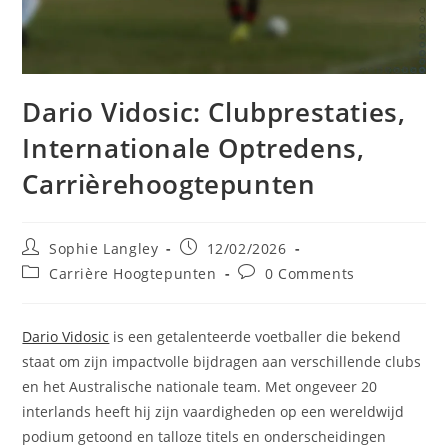
Dario Vidosic: Clubprestaties,
Internationale Optredens,
Carrièrehoogtepunten
Post
Post
Sophie Langley
12/02/2026
author:
published:
Post
Post
Carrière Hoogtepunten
0 Comments
category:
comments:
Dario Vidosic
is een getalenteerde voetballer die bekend
staat om zijn impactvolle bijdragen aan verschillende clubs
en het Australische nationale team. Met ongeveer 20
interlands heeft hij zijn vaardigheden op een wereldwijd
podium getoond en talloze titels en onderscheidingen