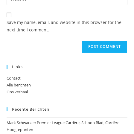
address
your
comment
to
website
comment
URL
Save my name, email, and website in this browser for the
(optional)
next time I comment.
Links
Contact
Alle berichten
Ons verhaal
Recente Berichten
Mark Schwarzer: Premier League Carrière, Schoon Blad, Carrière
Hoogtepunten