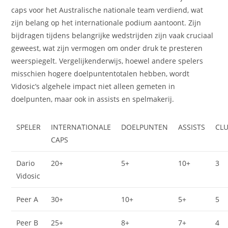
caps voor het Australische nationale team verdiend, wat
zijn belang op het internationale podium aantoont. Zijn
bijdragen tijdens belangrijke wedstrijden zijn vaak cruciaal
geweest, wat zijn vermogen om onder druk te presteren
weerspiegelt. Vergelijkenderwijs, hoewel andere spelers
misschien hogere doelpuntentotalen hebben, wordt
Vidosic’s algehele impact niet alleen gemeten in
doelpunten, maar ook in assists en spelmakerij.
SPELER
INTERNATIONALE
DOELPUNTEN
ASSISTS
CL
CAPS
Dario
20+
5+
10+
3
Vidosic
Peer A
30+
10+
5+
5
Peer B
25+
8+
7+
4