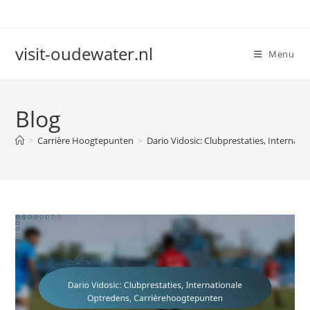
Skip
to
content
visit-oudewater.nl
Menu
Blog
>
Carrière Hoogtepunten
>
Dario Vidosic: Clubprestaties, Interna