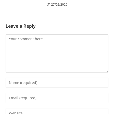
27/02/2026
Leave a Reply
Comment
Enter
your
name
Enter
or
your
username
email
Enter
to