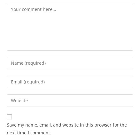
Comment
Enter
your
name
Enter
or
your
username
email
Enter
to
address
your
comment
to
website
comment
URL
Save my name, email, and website in this browser for the
(optional)
next time I comment.