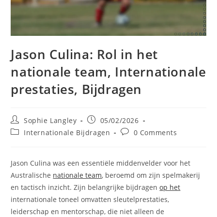
Jason Culina: Rol in het
nationale team, Internationale
prestaties, Bijdragen
Post
Post
Sophie Langley
05/02/2026
author:
published:
Post
Post
Internationale Bijdragen
0 Comments
category:
comments:
Jason Culina was een essentiële middenvelder voor het
Australische
nationale team
, beroemd om zijn spelmakerij
en tactisch inzicht. Zijn belangrijke bijdragen
op het
internationale toneel omvatten sleutelprestaties,
leiderschap en mentorschap, die niet alleen de