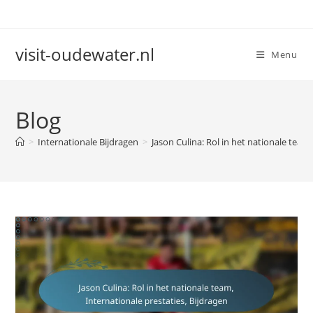
Skip
to
content
visit-oudewater.nl
Menu
Blog
>
Internationale Bijdragen
>
Jason Culina: Rol in het nationale team,