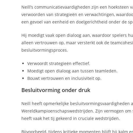
Neill’s communicatievaardigheden zijn een hoeksteen van
verwoorden van strategieën en verwachtingen, waardoor
een gevoel van eenheid en doelgerichtheid onder de sp
Hij moedigt vaak open dialoog aan, waardoor spelers hu
alleen vertrouwen op, maar versterkt ook de teamcohesi
besluitvormingsproces.
Verwoordt strategieën effectief.
Moedigt open dialoog aan tussen teamleden.
Bouwt vertrouwen en inclusiviteit op.
Besluitvorming onder druk
Neill heeft opmerkelijke besluitvormingsvaardigheden a
Wereldkampioenschapswedstrijden. Zijn vermogen om si
heeft vaak het tij gekeerd in cruciale wedstrijden.
Bijvoorbeeld, tijdens kritieke momenten blijft hij kalm e