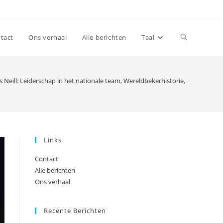
Toggle
tact
Ons verhaal
Alle berichten
Taal
website
s Neill: Leiderschap in het nationale team, Wereldbekerhistorie, Bijdragen
search
Links
Contact
Alle berichten
Ons verhaal
Recente Berichten