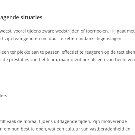
agende situaties
eweest, vooral tijdens zware wedstrijden of toernooien. Hij gaat met
ert zijn teamgenoten om door te zetten ondanks tegenslagen.
eën ter plekke aan te passen, effectief te reageren op de tactieke
een de prestaties van het team, maar dient ook als een voorbeeld voo
lers.
ilt vaak de moraal tijdens uitdagende tijden. Zijn motiverende
en om hun best te doen, wat een cultuur van vastberadenheid en