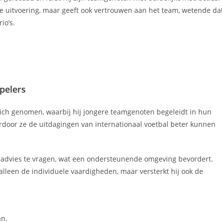
che uitvoering, maar geeft ook vertrouwen aan het team, wetende da
io’s.
pelers
zich genomen, waarbij hij jongere teamgenoten begeleidt in hun
aardoor ze de uitdagingen van internationaal voetbal beter kunnen
 advies te vragen, wat een ondersteunende omgeving bevordert.
t alleen de individuele vaardigheden, maar versterkt hij ook de
an.