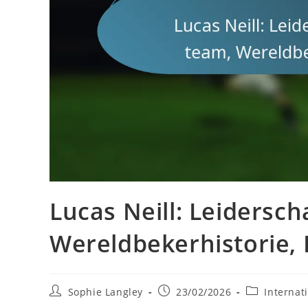
Lucas Neill: Leidersch
Wereldbekerhistorie, 
Post
Post
Post
Sophie Langley
23/02/2026
Internat
author:
published:
category: