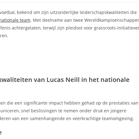
voetbal, bekend om zijn uitzonderlijke leiderschapskwaliteiten die
nationale team
. Met deelname aan twee Wereldkampioenschappe
enis achtergelaten, terwijl zijn pleidooi voor grassroots-initiatieve
eren.
kwaliteiten van Lucas Neill in het nationale
iten die een significante impact hebben gehad op de prestaties van
uniceren, snel beslissingen te nemen onder druk en jongere
vorderen van een samenhangende en veerkrachtige teamomgeving.
e